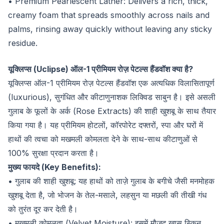
• Premium Pearlescent Lather: Delivers a rich, thick,
creamy foam that spreads smoothly across nails and
palms, rinsing away quickly without leaving any sticky
residue.
यूक्लिप्स (Uclipse) ऑल-1 प्रीमियम रोज़ पेटल्स हैंडवॉश क्या है?
यूक्लिप्स ऑल-1 प्रीमियम रोज़ पेटल्स हैंडवॉश एक अत्यधिक विलासितापूर्ण
(luxurious), सुगंधित और कीटाणुनाशक लिक्विड साबुन है। इसे असली
गुलाब के फूलों के अर्क (Rose Extracts) की शाही खुशबू के साथ तैयार
किया गया है। यह प्रीमियम होटलों, कॉरपोरेट दफ्तरों, स्पा और घरों में
हाथों की त्वचा को मखमली कोमलता देने के साथ-साथ कीटाणुओं से
100% सुरक्षा प्रदान करता है।
मुख्य फायदे (Key Benefits):
• गुलाब की शाही खुशबू: यह हाथों को ताज़े गुलाब के बगीचे जैसी मनमोहक
खुशबू देता है, जो भोजन के तेल-मसाले, लहसुन या मछली की तीखी गंध
को तुरंत दूर कर देती है।
• मखमली कोमलता (Velvet Moisture): इसमें मौजूद खास स्किन