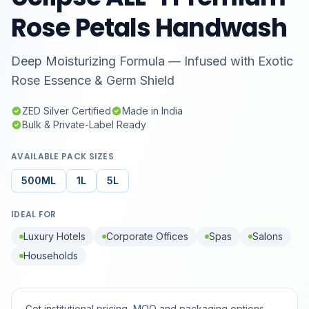
Rose Petals Handwash
Deep Moisturizing Formula — Infused with Exotic
Rose Essence & Germ Shield
ZED Silver Certified
Made in India
Bulk & Private-Label Ready
AVAILABLE PACK SIZES
500ML
1L
5L
IDEAL FOR
Luxury Hotels
Corporate Offices
Spas
Salons
Households
Get institutional pricing, MOQ and packaging options.